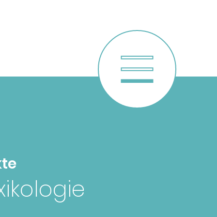
te
xikologie