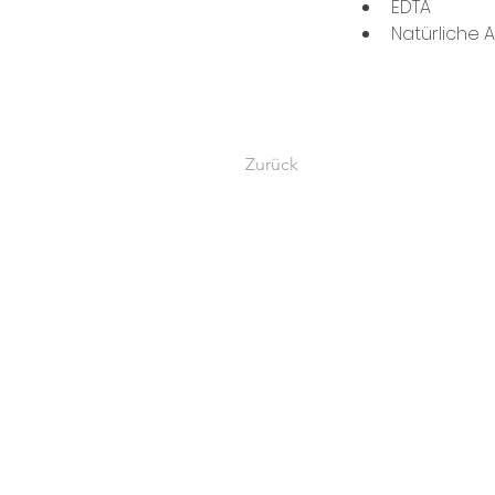
EDTA
Natürliche 
Zurück
Tamara Zormeier
Hussenstraße 34, 78462 Konstan
Tel. 07531 | 91 876 40