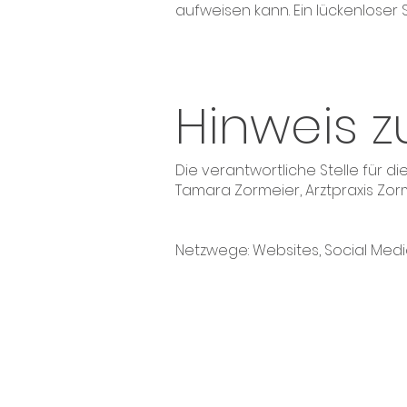
aufweisen kann. Ein lückenloser 
Hinweis z
Die verantwortliche Stelle für d
Tamara Zormeier
, Arztpraxis Zo
Netzwege: Websites, Social Med
Tamara Zormeier
Hussenstraße 34, 78462 Konstan