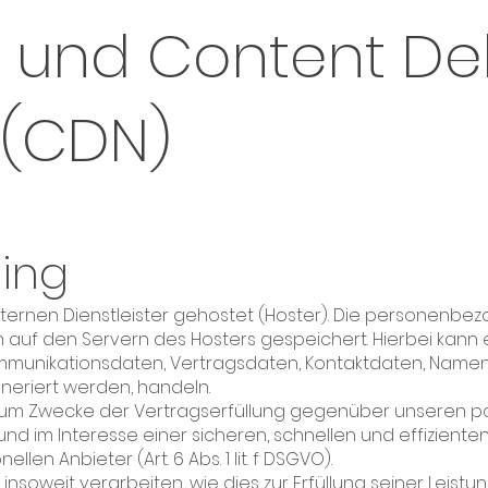
g und Content Del
 (CDN)
ting
ternen Dienstleister gehostet (Hoster). Die personenbez
auf den Servern des Hosters gespeichert. Hierbei kann es 
munikationsdaten, Vertragsdaten, Kontaktdaten, Namen,
neriert werden, handeln.
t zum Zwecke der Vertragserfüllung gegenüber unseren 
O) und im Interesse einer sicheren, schnellen und effizient
en Anbieter (Art. 6 Abs. 1 lit. f DSGVO).
insoweit verarbeiten, wie dies zur Erfüllung seiner Leistun