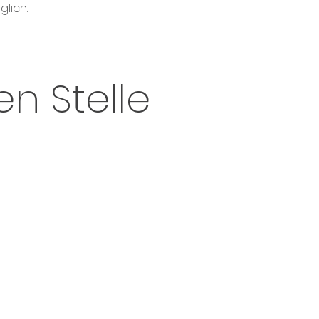
glich.
en Stelle
Start